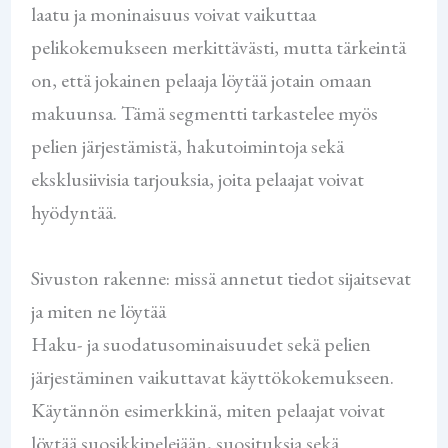
laatu ja moninaisuus voivat vaikuttaa
pelikokemukseen merkittävästi, mutta tärkeintä
on, että jokainen pelaaja löytää jotain omaan
makuunsa. Tämä segmentti tarkastelee myös
pelien järjestämistä, hakutoimintoja sekä
eksklusiivisia tarjouksia, joita pelaajat voivat
hyödyntää.
Sivuston rakenne: missä annetut tiedot sijaitsevat
ja miten ne löytää
Haku- ja suodatusominaisuudet sekä pelien
järjestäminen vaikuttavat käyttökokemukseen.
Käytännön esimerkkinä, miten pelaajat voivat
löytää suosikkipelejään, suosituksia sekä