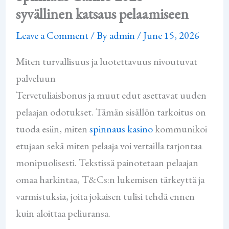
syvällinen katsaus pelaamiseen
Leave a Comment
/ By
admin
/
June 15, 2026
Miten turvallisuus ja luotettavuus nivoutuvat
palveluun
Tervetuliaisbonus ja muut edut asettavat uuden
pelaajan odotukset. Tämän sisällön tarkoitus on
tuoda esiin, miten
spinnaus kasino
kommunikoi
etujaan sekä miten pelaaja voi vertailla tarjontaa
monipuolisesti. Tekstissä painotetaan pelaajan
omaa harkintaa, T&Cs:n lukemisen tärkeyttä ja
varmistuksia, joita jokaisen tulisi tehdä ennen
kuin aloittaa peliuransa.