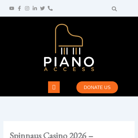
Skip
to
content
DONATE US
Spinnaus Casino 2026 –