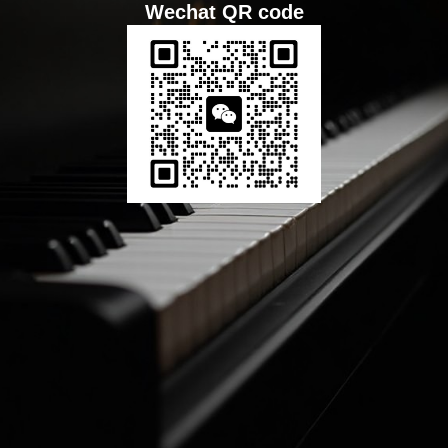
Wechat QR code