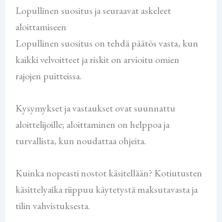
Lopullinen suositus ja seuraavat askeleet
aloittamiseen
Lopullinen suositus on tehdä päätös vasta, kun
kaikki velvoitteet ja riskit on arvioitu omien
rajojen puitteissa.
Kysymykset ja vastaukset ovat suunnattu
aloittelijoille; aloittaminen on helppoa ja
turvallista, kun noudattaa ohjeita.
Kuinka nopeasti nostot käsitellään? Kotiutusten
käsittelyaika riippuu käytetystä maksutavasta ja
tilin vahvistuksesta.