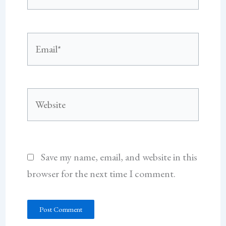
Email*
Website
Save my name, email, and website in this
browser for the next time I comment.