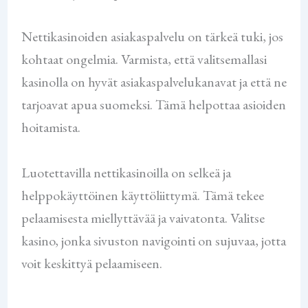
Nettikasinoiden asiakaspalvelu on tärkeä tuki, jos
kohtaat ongelmia. Varmista, että valitsemallasi
kasinolla on hyvät asiakaspalvelukanavat ja että ne
tarjoavat apua suomeksi. Tämä helpottaa asioiden
hoitamista.
Luotettavilla nettikasinoilla on selkeä ja
helppokäyttöinen käyttöliittymä. Tämä tekee
pelaamisesta miellyttävää ja vaivatonta. Valitse
kasino, jonka sivuston navigointi on sujuvaa, jotta
voit keskittyä pelaamiseen.