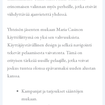
erinomaisen valinnan myös perheille, jotka etsivät
viihdyttävää ajanvietettä yhdessä.
Yhteisön jäsenten mukaan Maria Casinon
käyttöliittymä on yksi sen vahvuuksista.
Käyttäjäystävällinen design ja selkeä navigointi
tekevät pelaamisesta vaivatonta. Tämä on
erityisen tärkeää uusille pelaajille, jotka voivat
joskus tuntea olonsa epävarmaksi uuden alustan
kanssa.
Kampanjat ja tarjoukset sääntöjen
mukaan.