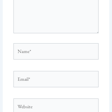
Name*
Email*
Website