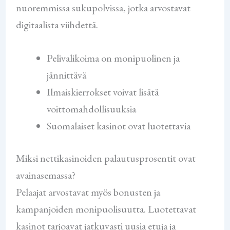
nuoremmissa sukupolvissa, jotka arvostavat
digitaalista viihdettä.
Pelivalikoima on monipuolinen ja
jännittävä
Ilmaiskierrokset voivat lisätä
voittomahdollisuuksia
Suomalaiset kasinot ovat luotettavia
Miksi nettikasinoiden palautusprosentit ovat
avainasemassa?
Pelaajat arvostavat myös bonusten ja
kampanjoiden monipuolisuutta. Luotettavat
kasinot tarjoavat jatkuvasti uusia etuja ja