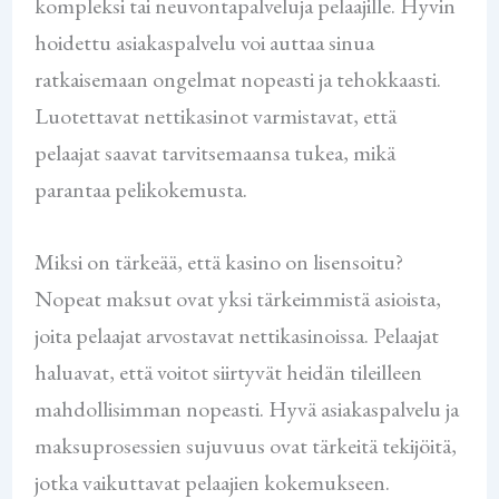
kompleksi tai neuvontapalveluja pelaajille. Hyvin
hoidettu asiakaspalvelu voi auttaa sinua
ratkaisemaan ongelmat nopeasti ja tehokkaasti.
Luotettavat nettikasinot varmistavat, että
pelaajat saavat tarvitsemaansa tukea, mikä
parantaa pelikokemusta.
Miksi on tärkeää, että kasino on lisensoitu?
Nopeat maksut ovat yksi tärkeimmistä asioista,
joita pelaajat arvostavat nettikasinoissa. Pelaajat
haluavat, että voitot siirtyvät heidän tileilleen
mahdollisimman nopeasti. Hyvä asiakaspalvelu ja
maksuprosessien sujuvuus ovat tärkeitä tekijöitä,
jotka vaikuttavat pelaajien kokemukseen.