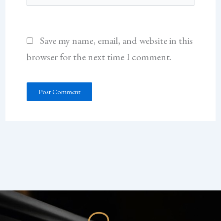
Save my name, email, and website in this
browser for the next time I comment.