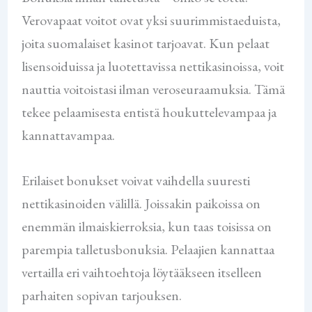
Verovapaat voitot ovat yksi suurimmistaeduista,
joita suomalaiset kasinot tarjoavat. Kun pelaat
lisensoiduissa ja luotettavissa nettikasinoissa, voit
nauttia voitoistasi ilman veroseuraamuksia. Tämä
tekee pelaamisesta entistä houkuttelevampaa ja
kannattavampaa.
Erilaiset bonukset voivat vaihdella suuresti
nettikasinoiden välillä. Joissakin paikoissa on
enemmän ilmaiskierroksia, kun taas toisissa on
parempia talletusbonuksia. Pelaajien kannattaa
vertailla eri vaihtoehtoja löytääkseen itselleen
parhaiten sopivan tarjouksen.