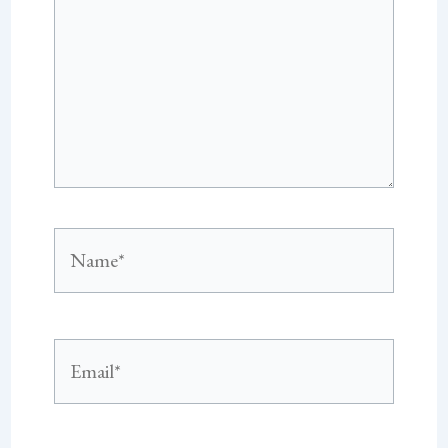
Name*
Email*