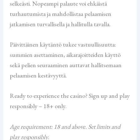
selkeästi. Nopeampi palaute voi ehkäistä
turhautumista ja mahdollistaa pelaamisen
jatkamisen turvallisella ja hallitulla tavalla.
Päivittäinen käytäntö tukee vastuullisuutta:
summien asettaminen, aikarajoitteiden käyttö
sekä pelien seuraaminen auttavat hallitsemaan
pelaamisen kestävyyttä.
Ready to experience the casino? Sign up and play
responsibly – 18+ only.
Age requirement: 18 and above. Set limits and
play responsibly.