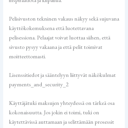
Pelisivuston tekninen vakaus näkyy sekä sujuvana
käyttökokemuksena että luotettavana
pelisessiona. Pelaajat voivat luottaa siihen, että
sivusto pysyy vakaana ja että pelit toimivat
moitteettomasti.
Lisenssitiedot ja sääntelyyn liittyvät näkökulmat
payments_and_security_2
Käyttäjätuki maksujen yhteydessä on tärkeä osa
kokonaisuutta. Jos jokin ei toimi, tuki on
käytettävissä auttamaan ja selittämään prosessit