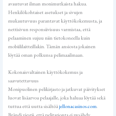
avautuvat ilman monimutkaista hakua.
Henkilökohtaiset asetukset ja sivujen
mukautuvuus parantavat käyttökokemusta, ja
nettisivun responsiivisuus varmistaa, että
pelaaminen sujuu niin tietokoneella kuin
mobiililaitteillakin. Tämän ansiosta jokainen
löytää oman polkunsa pelimaailmaan.
Kokonaisvaltainen käyttökokemus ja
saavutettavuus
Monipuolinen pelikirjasto ja jatkuvat päivitykset
luovat lisäarvoa pelaajalle, joka haluaa löytää sekä
tuttua että uutta sisältöä
jellonacasinos.com
.
Brändi viestii, että pelitarjonta ei pysähdy