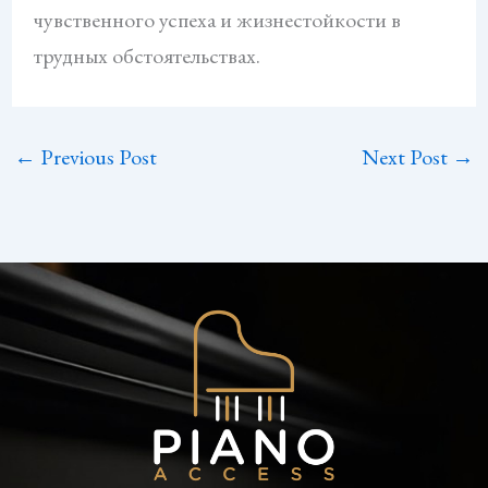
чувственного успеха и жизнестойкости в
трудных обстоятельствах.
←
Previous Post
Next Post
→