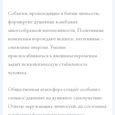
События, происходящие в бытии личности,
формируют душевные колебания
многообразной интенсивности. Позитивные
изменения порождают всплеск, негативные –
снижение энергии. Умение
приспосабливаться к внешним переменам
задаёт психологическую стабильность
человека.
Общественная атмосфера создаёт особенно
сильное давление на душевное самочувствие.
Ответы окружающих личностей, их состояния
и действия формируют чувственное