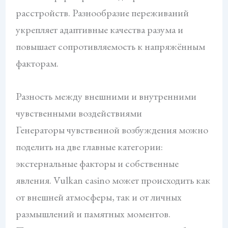
расстройств. Разнообразие переживаний
укрепляет адаптивные качества разума и
повышает сопротивляемость к напряжённым
факторам.
Разность между внешними и внутренними
чувственными воздействиями
Генераторы чувственной возбуждения можно
поделить на две главные категории:
экстернальные факторы и собственные
явления. Vulkan casino может происходить как
от внешней атмосферы, так и от личных
размышлений и памятных моментов.