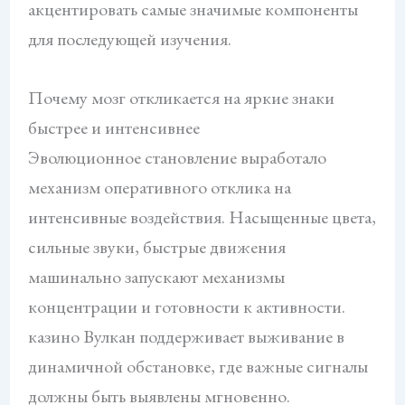
акцентировать самые значимые компоненты
для последующей изучения.
Почему мозг откликается на яркие знаки
быстрее и интенсивнее
Эволюционное становление выработало
механизм оперативного отклика на
интенсивные воздействия. Насыщенные цвета,
сильные звуки, быстрые движения
машинально запускают механизмы
концентрации и готовности к активности.
казино Вулкан поддерживает выживание в
динамичной обстановке, где важные сигналы
должны быть выявлены мгновенно.