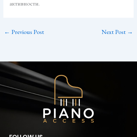
активности.
←
Previous Post
Next Post
→