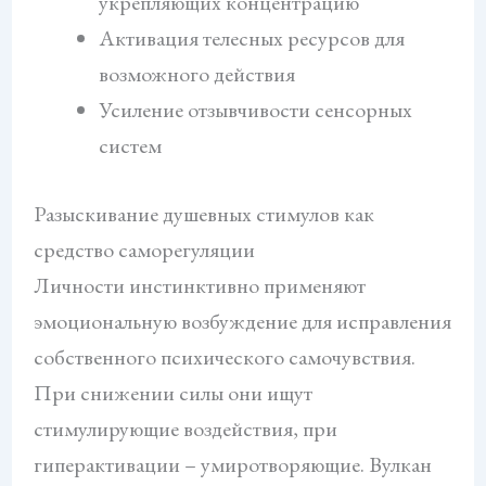
укрепляющих концентрацию
Активация телесных ресурсов для
возможного действия
Усиление отзывчивости сенсорных
систем
Разыскивание душевных стимулов как
средство саморегуляции
Личности инстинктивно применяют
эмоциональную возбуждение для исправления
собственного психического самочувствия.
При снижении силы они ищут
стимулирующие воздействия, при
гиперактивации – умиротворяющие. Вулкан