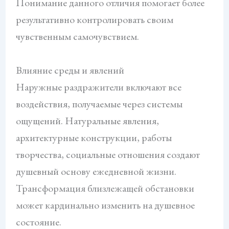
Понимание данного отличия помогает более
результативно контролировать своим
чувственным самочувствием.
Влияние среды и явлений
Наружные раздражители включают все
воздействия, получаемые через системы
ощущений. Натуральные явления,
архитектурные конструкции, работы
творчества, социальные отношения создают
душевный основу ежедневной жизни.
Трансформация близлежащей обстановки
может кардинально изменить на душевное
состояние.