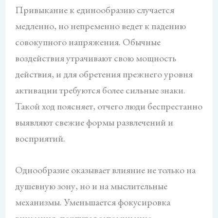
Привыкание к единообразию случается
медленно, но непременно ведет к падению
совокупного напряжения. Обычные
воздействия утрачивают свою мощность
действия, и для обретения прежнего уровня
активации требуются более сильные знаки.
Такой ход поясняет, отчего люди беспрестанно
выявляют свежие формы развлечений и
восприятий.
Однообразие оказывает влияние не только на
душевную зону, но и на мыслительные
механизмы. Уменьшается фокусировка
внимания, портится запоминание,