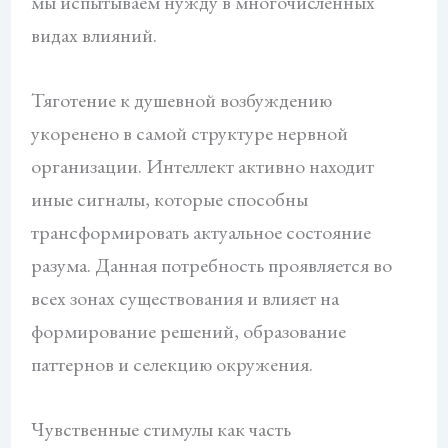
мы испытываем нужду в многочисленных
видах влияний.
Тяготение к душевной возбуждению
укоренено в самой структуре нервной
организации. Интеллект активно находит
иные сигналы, которые способны
трансформировать актуальное состояние
разума. Данная потребность проявляется во
всех зонах существования и влияет на
формирование решений, образование
паттернов и селекцию окружения.
Чувственные стимулы как часть