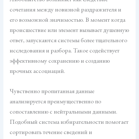
сочетания между новизной раздражителя и
его возможной значимостью. В момент когда
происшествие или элемент вызывает душевную
ответ, запускаются системы более тщательного
исследования и разбора. Такое содействует
эффективному сохранению и созданию
прочных ассоциаций.
Чувственно пропитанная данные
анализируется преимущественно по
сопоставлению с нейтральными данными.
Подобный система избирательности помогает
сортировать течение сведений и