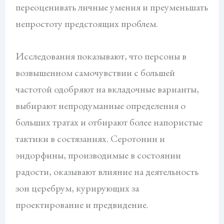
переоценивать личные умения и преуменьшать
непростоту предстоящих проблем.
Исследования показывают, что персоны в
возвышенном самочувствии с большей
частотой одобряют на вкладочные варианты,
выбирают непродуманные определения о
больших тратах и отбирают более напористые
тактики в состязаниях. Серотонин и
эндорфины, производимые в состоянии
радости, оказывают влияние на деятельность
зон церебрум, курирующих за
проектирование и предвидение.