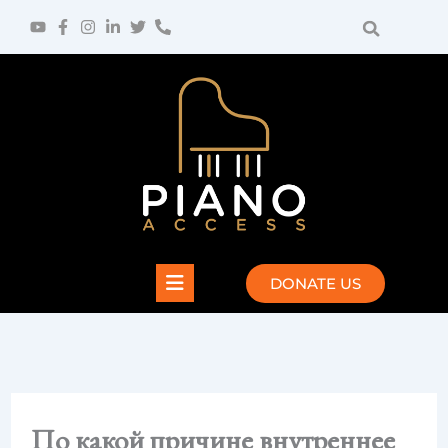
Skip
to
content
DONATE US
По какой причине внутреннее