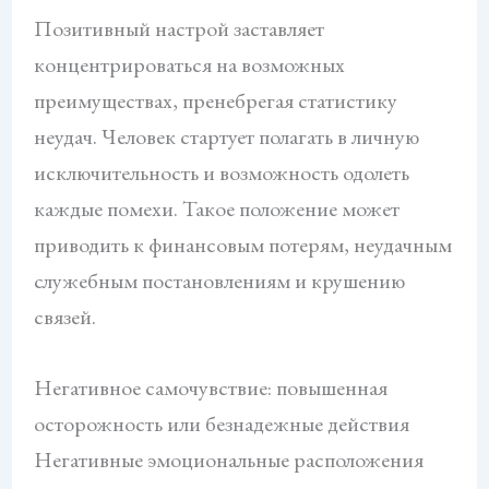
Позитивный настрой заставляет
концентрироваться на возможных
преимуществах, пренебрегая статистику
неудач. Человек стартует полагать в личную
исключительность и возможность одолеть
каждые помехи. Такое положение может
приводить к финансовым потерям, неудачным
служебным постановлениям и крушению
связей.
Негативное самочувствие: повышенная
осторожность или безнадежные действия
Негативные эмоциональные расположения