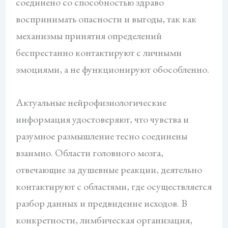
соединено со способностью здраво
воспринимать опасности и выгоды, так как
механизмы принятия определений
беспрестанно контактируют с личными
эмоциями, а не функционируют обособленно.
Актуальные нейрофизиологические
информация удостоверяют, что чувства и
разумное размышление тесно соединены
взаимно. Области головного мозга,
отвечающие за душевные реакции, деятельно
контактируют с областями, где осуществляется
разбор данных и предвидение исходов. В
конкретности, лимбическая организация,