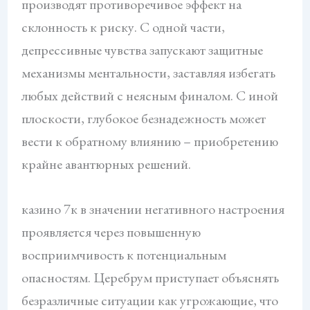
производят противоречивое эффект на
склонность к риску. C одной части,
депрессивные чувства запускают защитные
механизмы ментальности, заставляя избегать
любых действий с неясным финалом. С иной
плоскости, глубокое безнадежность может
вести к обратному влиянию – приобретению
крайне авантюрных решений.
казино 7к в значении негативного настроения
проявляется через повышенную
восприимчивость к потенциальным
опасностям. Церебрум приступает объяснять
безразличные ситуации как угрожающие, что