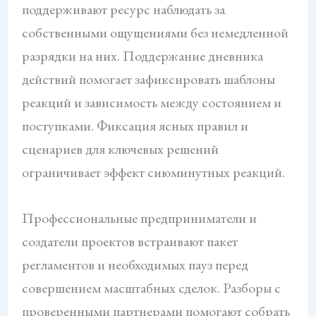
поддерживают ресурс наблюдать за
собственными ощущениями без немедленной
разрядки на них. Поддержание дневника
действий помогает зафиксировать шаблоны
реакций и зависимость между состоянием и
поступками. Фиксация ясных правил и
сценариев для ключевых решений
ограничивает эффект сиюминутных реакций.
Профессиональные предприниматели и
создатели проектов встраивают пакет
регламентов и необходимых пауз перед
совершением масштабных сделок. Разборы с
проверенными партнерами помогают собрать