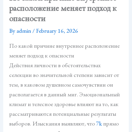
расположение меняет подход к
опасности
By
admin
/
February 16, 2026
По какой причине внутреннее расположение
меняет подход к опасности
Действия личности в обстоятельствах
селекции во значительной степени зависит от
тем, в каковом душевном самочувствии он
располагается в данный миг. Эмоциональный
климат и телесное здоровье влияют на то, как
рассматриваются потенциальные результаты
выборов. Изыскания выявляют, что
7k
прямо