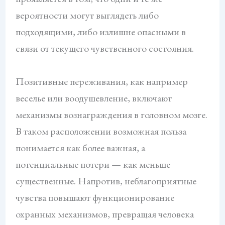
вероятности могут выглядеть либо
подходящими, либо излишне опасными в
связи от текущего чувственного состояния.
Позитивные переживания, как например
веселье или воодушевление, включают
механизмы вознаграждения в головном мозге.
В таком расположении возможная польза
понимается как более важная, а
потенциальные потери — как меньше
существенные. Напротив, неблагоприятные
чувства повышают функционирование
охранных механизмов, превращая человека