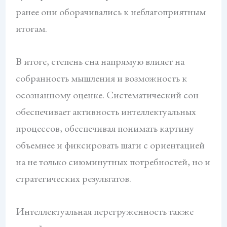
ранее они оборачивались к неблагоприятным
итогам.
В итоге, степень сна напрямую влияет на
собранность мышления и возможность к
осознанному оценке. Систематический сон
обеспечивает активность интеллектуальных
процессов, обеспечивая понимать картину
объемнее и фиксировать шаги с ориентацией
на не только сиюминутных потребностей, но и
стратегических результатов.
Интеллектуальная перегруженность также