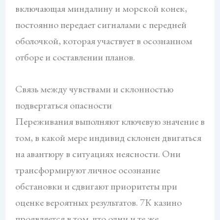
включающая миндалину и морской конек,
постоянно передает сигналами с передней
оболочкой, которая участвует в осознанном
отборе и составлении планов.
Связь между чувствами и склонностью
подвергаться опасности
Переживания выполняют ключевую значение в
том, в какой мере индивид склонен двигаться
на авантюру в ситуациях неясности. Они
трансформируют личное осознание
обстановки и сдвигают приоритеты при
оценке вероятных результатов. 7К казино
проявляется в том, что одни и те же