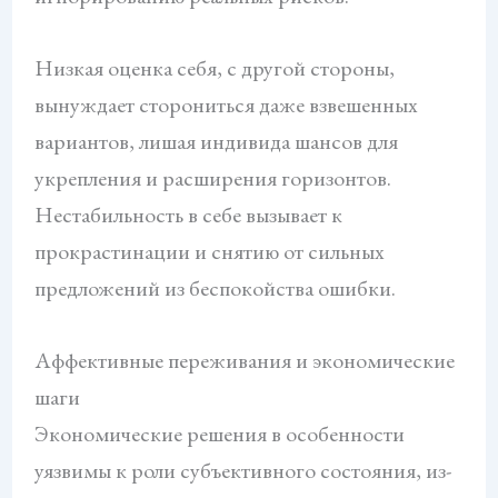
Низкая оценка себя, с другой стороны,
вынуждает сторониться даже взвешенных
вариантов, лишая индивида шансов для
укрепления и расширения горизонтов.
Нестабильность в себе вызывает к
прокрастинации и снятию от сильных
предложений из беспокойства ошибки.
Аффективные переживания и экономические
шаги
Экономические решения в особенности
уязвимы к роли субъективного состояния, из-