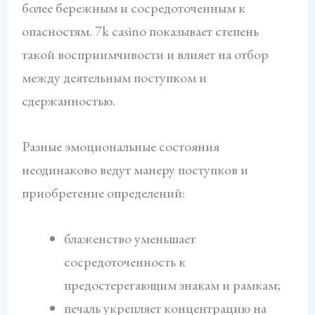
более бережным и сосредоточенным к
опасностям. 7k casino показывает степень
такой восприимчивости и влияет на отбор
между деятельным поступком и
сдержанностью.
Разные эмоциональные состояния
неодинаково ведут манеру поступков и
приобретение определений:
блаженство уменьшает
сосредоточенность к
предостерегающим знакам и рамкам;
печаль укрепляет концентрацию на