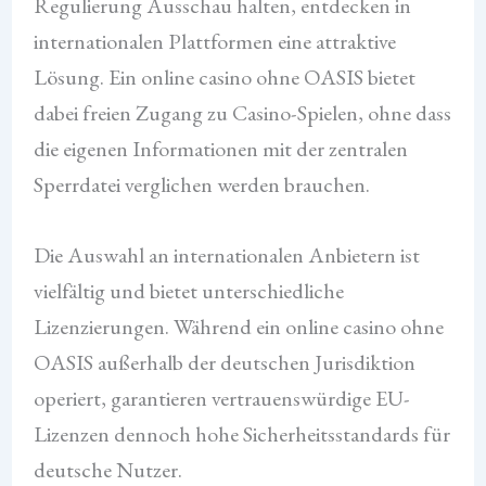
Regulierung Ausschau halten, entdecken in
internationalen Plattformen eine attraktive
Lösung. Ein online casino ohne OASIS bietet
dabei freien Zugang zu Casino-Spielen, ohne dass
die eigenen Informationen mit der zentralen
Sperrdatei verglichen werden brauchen.
Die Auswahl an internationalen Anbietern ist
vielfältig und bietet unterschiedliche
Lizenzierungen. Während ein online casino ohne
OASIS außerhalb der deutschen Jurisdiktion
operiert, garantieren vertrauenswürdige EU-
Lizenzen dennoch hohe Sicherheitsstandards für
deutsche Nutzer.