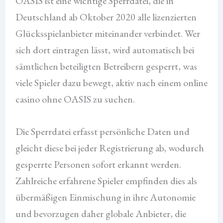
OASIS ist eine wichtige Sperrdatei, die in
Deutschland ab Oktober 2020 alle lizenzierten
Glücksspielanbieter miteinander verbindet. Wer
sich dort eintragen lässt, wird automatisch bei
sämtlichen beteiligten Betreibern gesperrt, was
viele Spieler dazu bewegt, aktiv nach einem online
casino ohne OASIS zu suchen.
Die Sperrdatei erfasst persönliche Daten und
gleicht diese bei jeder Registrierung ab, wodurch
gesperrte Personen sofort erkannt werden.
Zahlreiche erfahrene Spieler empfinden dies als
übermäßigen Einmischung in ihre Autonomie
und bevorzugen daher globale Anbieter, die