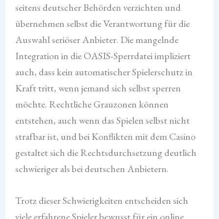
seitens deutscher Behörden verzichten und
übernehmen selbst die Verantwortung für die
Auswahl seriöser Anbieter. Die mangelnde
Integration in die OASIS-Sperrdatei impliziert
auch, dass kein automatischer Spielerschutz in
Kraft tritt, wenn jemand sich selbst sperren
möchte. Rechtliche Grauzonen können
entstehen, auch wenn das Spielen selbst nicht
strafbar ist, und bei Konflikten mit dem Casino
gestaltet sich die Rechtsdurchsetzung deutlich
schwieriger als bei deutschen Anbietern.
Trotz dieser Schwierigkeiten entscheiden sich
viele erfahrene Spieler bewusst für ein online