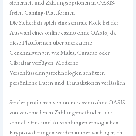
Sicherheit und Zahlungsoptionen in OASIS-
freien Gaming-Plattformen
Die Sicherheit spielt eine zentrale Rolle bei der
Auswahl eines online casino ohne OASIS, da
diese Plattformen über anerkannte
Genehmigungen wie Malta, Curacao oder
Gibraltar verfügen. Moderne
Verschlüsselungstechnologien schützen
persönliche Daten und Transaktionen verlässlich.
Spieler profitieren von online casino ohne OASIS
von verschiedenen Zahlungsmethoden, die
schnelle Ein- und Auszahlungen ermöglichen.
Kryptowährungen werden immer wichtiger, da