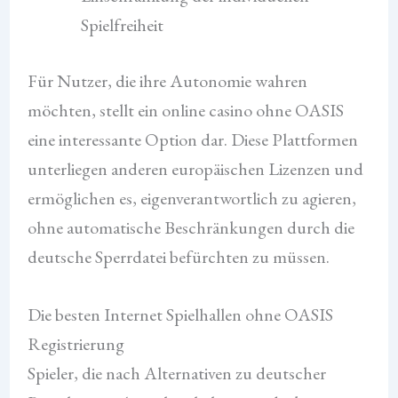
Spielfreiheit
Für Nutzer, die ihre Autonomie wahren
möchten, stellt ein online casino ohne OASIS
eine interessante Option dar. Diese Plattformen
unterliegen anderen europäischen Lizenzen und
ermöglichen es, eigenverantwortlich zu agieren,
ohne automatische Beschränkungen durch die
deutsche Sperrdatei befürchten zu müssen.
Die besten Internet Spielhallen ohne OASIS
Registrierung
Spieler, die nach Alternativen zu deutscher