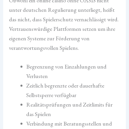
Obwohl ein online casino ohne OASIS nicht
unter deutschen Regulierung unterliegt, heißt
das nicht, dass Spielerschutz vernachlässigt wird.
Vertrauenswürdige Plattformen setzen um ihre
eigenen Systeme zur Förderung von
verantwortungsvollen Spielens.
Begrenzung von Einzahlungen und
Verlusten
Zeitlich begrenzte oder dauerhafte
Selbstsperre verfügbar
Realitätsprüfungen und Zeitlimits für
das Spielen
Verbindung mit Beratungsstellen und