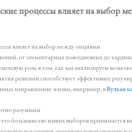
ские процессы влияет на выбор 
ессы влияет на выбор между опциями
шений, от элементарных повседневных до кардин
лючевую роль в том, как мы анализируем возмож
тия решений способствует эффективнее регулир
енных направлениях жизни, например, в
Вулкан к
лютно разумным
, что большинство наших выборов принимается н
тальные искажения, эмоциональные реакции и 