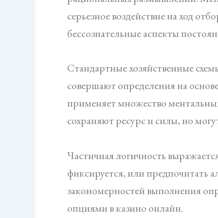
серьезное воздействие на ход отбо
бессознательные аспекты постоян
Стандартные хозяйственные схемы
совершают определения на основе
применяет множество ментальных
сохраняют ресурс и силы, но могу
Частичная логичность выражается
фиксируется, или предпочитать 
закономерностей выполнения опр
опциями в казино онлайн.