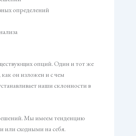
вных определений
нализа
ществующих опций. Один и тот же
 как он изложен и с чем
станавливает наши склонности в
 решений. Мы имеем тенденцию
и или сходными на себя.