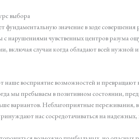
урс выбора
т фундаментальную значение в ходе совершения 
ы с нарушениями чувственных центров разума о
, включая случаи когда обладают всей нужной 
т наше восприятие возможностей и превращают н
Когда мы пребываем в позитивном состоянии, пре
льше вариантов. Неблагоприятные переживания, 
принуждают нас сосредотачиваться на надежных,
 сторониться возможно прибыльных, но опасных 