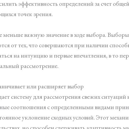
илить эффективность определений за счет общей 
щихся точек зрения.
 меньше важную значение в ходе выбора. Выборы,
ся от тех, что совершаются при наличии способн
ься на интуицию и первые впечатления, в то пер
тальный рассмотрение.
аничивает или расширяет выбор
ает систему для рассмотрения свежих ситуаций 
ые соотношения с определенными видами принят
оянное уклонение сходных условий. Этот механи
ельствах, но способен сдерживать адаптивность м