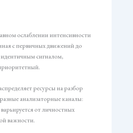
плавном ослаблении интенсивности
чиная с первичных движений до
и идентичным сигналом,
еприоритетный.
аспределяет ресурсы на разбор
т разные анализаторные каналы:
 варьируется от личностных
ой важности.