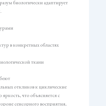
 разум биологически адаптирует
.
турами
тур в конкретных областях
биологической ткани
абеют
льных откликов к циклические
 яркость, что объясняется с
тороне сенсорного восприятия,