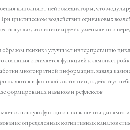
своения выполняют нейромедиаторы, что модули
ри циклическом воздействии одинаковых возде
ств в узлах, что инициирует к уменьшению пер
 образом психика улучшает интерпретацию цик
о сознания отличается функцией к самонастройке
работки многократной информации. вавада казин
роявляются в фоновой состоянии, задействуя не
азе формирования навыков и рефлексов.
имает основную функцию в повышении динамики 
твование определенных когнитивных каналов сти