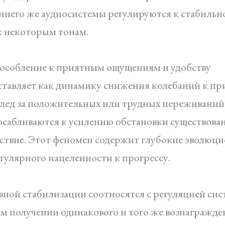
него же аудиосистемы регулируются к стабильно
к некоторым тонам.
особление к приятным ощущениям и удобству
тавляет как динамику снижения колебаний к п
лед за положительных или трудных переживаний. 
сабливаются к усилению обстановки существован
льствие. Этот феномен содержит глубокие эволюц
улярного нацеленности к прогрессу.
ной стабилизации соотносятся с регуляцией си
ом получении одинакового и того же вознагражде