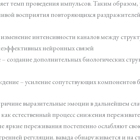
ряет темп проведения импульсов. Таким образом,
йчивой восприятия повторяющихся раздражителей
 изменение интенсивности каналов между струк
неэффективных нейронных связей
 создание дополнительных биологических струк
ждение – усиление сопутствующих компонентов 
 причине выразительные эмоции в дальнейшем сл
ак естественный процесс снижения переживате
ые яркие переживания постепенно ослабляют свою
енней регуляции. вавада обнаруживается и на с