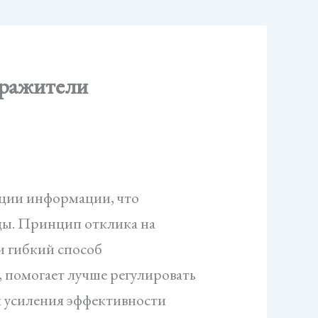
дражители
ации информации, что
ды. Принцип отклика на
и гибкий способ
 помогает лучше регулировать
я усиления эффективности