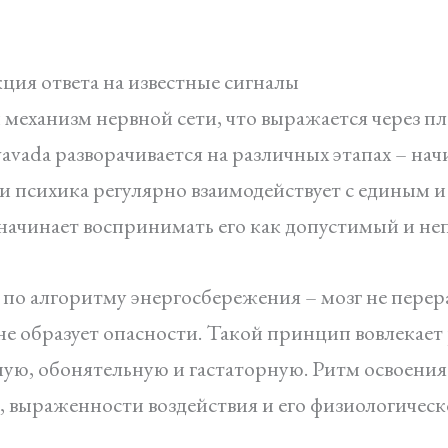
ция ответа на известные сигналы
 механизм нервной сети, что выражается через 
avada разворачивается на различных этапах – на
и психика регулярно взаимодействует с единым 
 начинает воспринимать его как допустимый и н
по алгоритму энергосбережения – мозг не перер
 не образует опасности. Такой принцип вовлекае
ную, обонятельную и гастаторную. Ритм освоения
, выраженности воздействия и его физиологическ